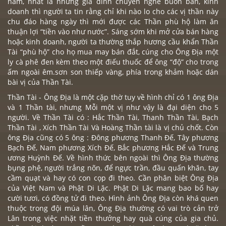
năm, nhất là những gia đình chuyên nghề buôn bán, kinh
doanh thì người ta tin rằng chỉ khi nào lo cho các vị thần này
chu đáo hàng ngày thì mới được các Thần phù hộ làm ăn
thuận lợi “tiền vào như nước”. Sáng sớm khi mở cửa bán hàng
hoặc kinh doanh, người ta thường thắp hương cầu khẩn Thần
Tài “phù hộ” cho họ mua may bán đắt, cúng cho Ông Địa một
ly cà phê đen kèm theo một điếu thuốc để ông “độ” cho trong
ấm ngoài êm.sơn son thiếp vàng, phía trong khảm hoặc dán
bài vị của Thần Tài.
Thần Tài - Ông Địa là một cặp thờ tuy về hình chỉ có 1 ông Địa
và 1 Thần tài, nhưng Mỗi một vị như vậy là đại diện cho 5
người. Về Thần Tài có : Hắc Thần Tài, Thanh Thần Tài, Bạch
Thần Tài , Xích Thần Tài Và Hoàng Thần tài là vị chủ chốt. Còn
ông Địa cũng có 5 ông : Đông phương Thanh Đế, Tây phương
Bạch Đế, Nam phương Xích Đế, Bắc phương Hắc Đế và Trung
ương Huỳnh Đế. Về hình thức bên ngoài thì Ông Địa thường
bụng phệ, người trắng nõn, để ngực trần, đầu quấn khăn, tay
cầm quạt và hay có con cọp đi theo. Cần phân biệt Ông Địa
của Việt Nam và Phật Di Lặc. Phật Di Lặc mang bao bố hay
cười tươi, có đồng tử đi theo. Hình ảnh Ông Địa còn khá quen
thuộc trong đội múa lân, Ông Địa thường có vai trò cản trở
Lân trong việc nhặt tiền thưởng hay quà cúng của gia chủ.