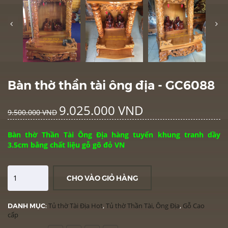
Bàn thờ thần tài ông địa - GC6088
9.025.000 VND
9.500.000 VND
Bàn thờ Thần Tài Ông Địa hàng tuyển khung tranh dầy
3.5cm bằng chất liệu gỗ gõ đỏ VN
CHO VÀO GIỎ HÀNG
DANH MỤC:
Tủ thờ Tài Địa Hot
,
Tủ thờ Thần Tài, Ông Địa
,
Gỗ Cao
cấp