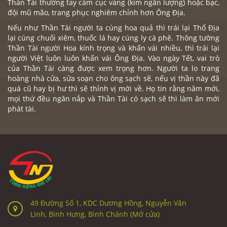
Thần Tài thường tay cầm cục vàng (kim ngân lượng) hoặc bạc,
đội mũ mão, trang phục nghiêm chỉnh hơn Ông Địa.
Nếu như Thần Tài người ta cúng hoa quả thì trái lại Thổ Địa
lại cúng chuối xiêm, thuốc lá hay cúng ly cà phê. Thông tường
Thần Tài người Hoa kính trọng và khấn vái nhiều, thì trái lại
người Việt luôn luôn khấn vái Ông Địa. Vào ngày Tết, vai trò
của Thần Tài càng được xem trọng hơn. Người ta lo trang
hoàng nhà cửa, sửa soạn cho ông sạch sẽ, nếu vị thần này đã
quá cũ hay bị hư thì sẽ thỉnh vị mới về. Họ tin rằng năm mới,
mọi thứ đều ngăn nắp và Thần Tài có sạch sẽ thì làm ăn mới
phát tài.
49 Đường Số 1, KDC Dương Hồng, Nguyễn Văn
Linh, Bình Hưng, Bình Chánh (Mở cửa)