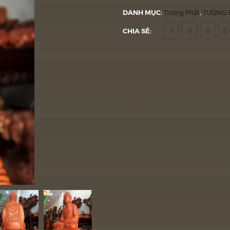
DANH MỤC:
Tượng Phật
,
TƯỢNG 
CHIA SẺ: