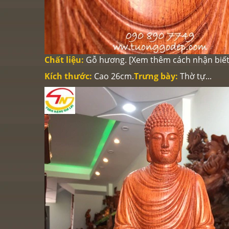
Chất liệu:
Gỗ hương. [
Xem thêm cách nhận biết
Kích thước:
Cao 26cm.
Trưng bày:
Thờ tự...