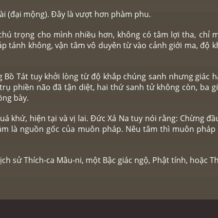
dài (đại mộng). Đây là vượt hơn phàm phu.
 chú trọng cho mình nhiều hơn, không có tâm lợi tha, chỉ m
p tánh không, vận tâm vô duyên từ vào cảnh giới ma, độ kh
ng Bồ Tát tuy khởi lòng từ độ khắp chúng sanh nhưng giác 
ũ trụ phiền não đã tận diệt, hai thứ sanh tử không còn, ba 
ồng bày.
quá khứ, hiện tại và vị lai. Đức Xá Na tuy nói rằng: Chừng 
ì tâm là nguồn gốc của muôn pháp. Nêu tâm thì muôn pháp
lịch sử Thích-ca Mâu-ni, một Bậc giác ngộ, Phật tính, hoặc Th