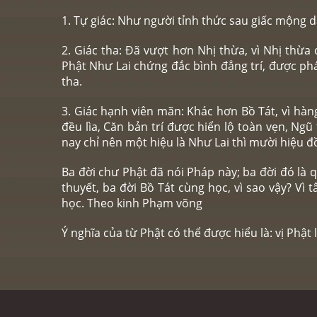
1. Tự giác: Như người tỉnh thức sau giấc mộng 
2. Giác tha: Đã vượt hơn Nhị thừa, vì Nhị thừa
Phật Như Lai chứng đắc bình đẳng trí, được phá
tha.
3. Giác hạnh viên mãn: Khác hơn Bồ Tát, vì hà
đều lìa, Căn bản trí được hiển lộ toàn vẹn, Ng
nay chỉ nên một hiệu là Như Lai thì mười hiệu đ
Ba đời chư Phật đã nói Pháp này; ba đời đó là 
thuyết, ba đời Bồ Tát cùng học, vì sao vậy? V
học. Theo kinh Phạm võng
Ý nghĩa của từ Phật có thể được hiểu là: vị Phật 