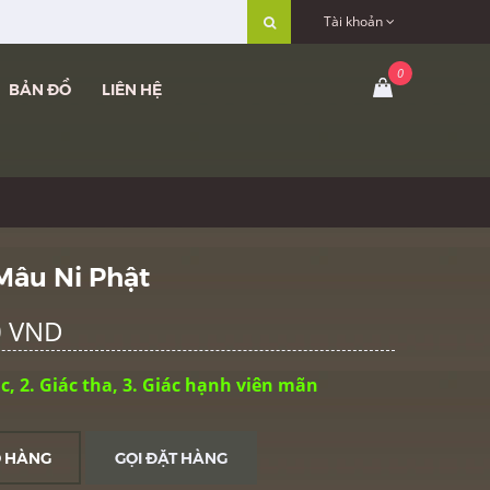
Tài khoản
BẢN ĐỒ
LIÊN HỆ
Mâu Ni Phật
0 VND
ác, 2. Giác tha, 3. Giác hạnh viên mãn
Ỏ HÀNG
GỌI ĐẶT HÀNG