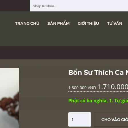
TRANG CHỦ
SẢN PHẨM
GIỚI THIỆU
TƯ VẤN
Bổn Sư Thích Ca 
1.710.00
1.800.000 VND
Phật có ba nghĩa, 1. Tự gi
CHO VÀO GI