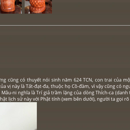
ng cũng có thuyết nói sinh năm 624 TCN, con trai của mộ
ủa vị này là Tất-đạt-đa, thuộc họ Cồ-đàm, vì vậy cũng có ngư
âu-ni nghĩa là Trí giả trầm lặng của dòng Thích-ca (danh từ 
ật lịch sử này với Phật tính (xem bên dưới), người ta gọi rõ 