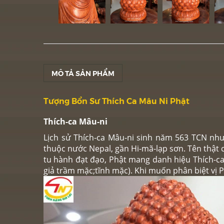
MÔ TẢ SẢN PHẨM
Tượng Bổn Sư Thích Ca Mâu Ni Phật
Thích-ca Mâu-ni
Lịch sử Thích-ca Mâu-ni sinh năm 563 TCN như
thuộc nước Nepal, gần Hi-mã-lạp sơn. Tên thật c
tu hành đạt đạo, Phật mang danh hiệu Thích-ca M
giả trầm mặc;tĩnh mặc). Khi muốn phân biệt vị Ph