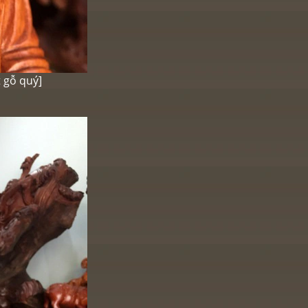
 gỗ quý
]