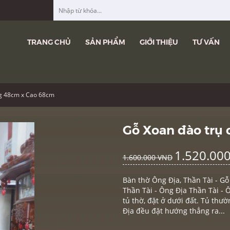
TRANG CHỦ
SẢN PHẨM
GIỚI THIỆU
TƯ VẤN
ng 48cm x Cao 68cm
Gỗ Xoan đào trụ
1.520.00
1.600.000 VND
Bàn thờ Ông Địa, Thần Tài - G
Thần Tài - Ông Địa Thần Tài - 
tủ thờ, đặt ở dưới đất. Tủ thư
Địa đều đặt hướng thẳng ra...