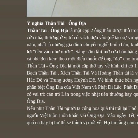
Ý nghĩa Thần Tài - Ông Địa
Thần Tài - Ông Địa
là một cặp 2 ông thần được thờ tro
cửa nhà, thường ở vị trí có vách dựa vào (để tạo sự vữ
năm, nhất là những gia đình chuyên nghề buôn bán, kinh
lợi “tiền vào như nước”. Sáng sớm khi mở cửa bán hàng
cà phê đen kèm theo một điếu thuốc để ông “độ” cho tro
Thần Tài - Ông Địa là một cặp thờ tuy về hình chỉ có 
Bạch Thần Tài , Xích Thần Tài Và Hoàng Thần tài là
Hắc Đế và Trung ương Huỳnh Đế. Về hình thức bên ngoài
phân biệt Ông Địa của Việt Nam và Phật Di Lặc. Phật D
có vai trò cản trở Lân trong việc nhặt tiền thưởng hay
Ông Địa.
Nếu như Thần Tài người ta cúng hoa quả thì trái lại Thổ 
người Việt luôn luôn khấn vái Ông Địa. Vào ngày Tết, v
quá cũ hay bị hư thì sẽ thỉnh vị mới về. Họ tin rằng năm