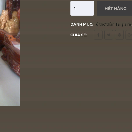
HẾT HÀNG
DANH MỤC:
Tủ thờ thần Tài giá rẻ
CHIA SẺ: