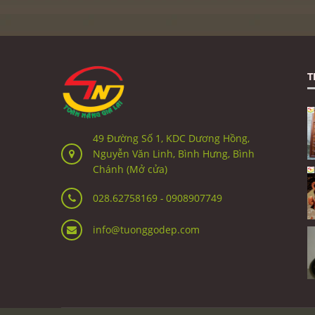
T
49 Đường Số 1, KDC Dương Hồng,
Nguyễn Văn Linh, Bình Hưng, Bình
Chánh (Mở cửa)
028.62758169
-
0908907749
info@tuonggodep.com