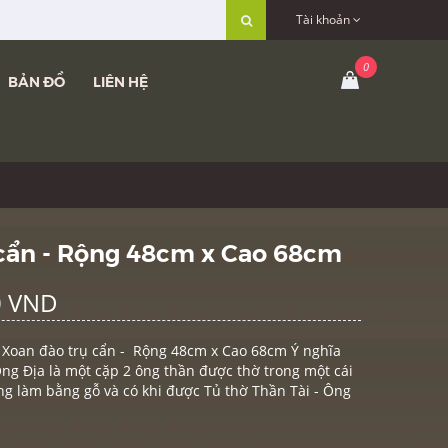
Tài khoản
BẢN ĐỒ
LIÊN HỆ
 cẩn - Rộng 48cm x Cao 68cm
0 VND
ỗ Xoan đào trụ cẩn - Rộng 48cm x Cao 68cm Ý nghĩa
Ông Địa là một cặp 2 ông thần được thờ trong một cái
ờng làm bằng gỗ và có khi được Tủ thờ Thần Tài - Ông