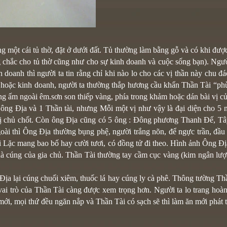
ng một cái tủ thờ, đặt ở dưới đất. Tủ thường làm bằng gỗ và có khi đư
ng chắc cho tủ thờ cũng như cho sự kinh doanh và cuộc sống bạn). Ng
 doanh thì người ta tin rằng chỉ khi nào lo cho các vị thần này chu 
 hoặc kinh doanh, người ta thường thắp hương cầu khẩn Thần Tài “p
ng ấm ngoài êm.sơn son thiếp vàng, phía trong khảm hoặc dán bài vị c
1 ông Địa và 1 Thần tài, nhưng Mỗi một vị như vậy là đại diện cho 5
 vị chủ chốt. Còn ông Địa cũng có 5 ông : Đông phương Thanh Đế,
 thì Ông Địa thường bụng phệ, người trắng nõn, để ngực trần, đầu 
i Lặc mang bao bố hay cười tươi, có đồng tử đi theo. Hình ảnh Ông Đị
 quà cúng của gia chủ. Thần Tài thường tay cầm cục vàng (kim ngân l
Địa lại cúng chuối xiêm, thuốc lá hay cúng ly cà phê. Thông tường Thần
ai trò của Thần Tài càng được xem trọng hơn. Người ta lo trang hoàn
 mới, mọi thứ đều ngăn nắp và Thần Tài có sạch sẽ thì làm ăn mới phát t