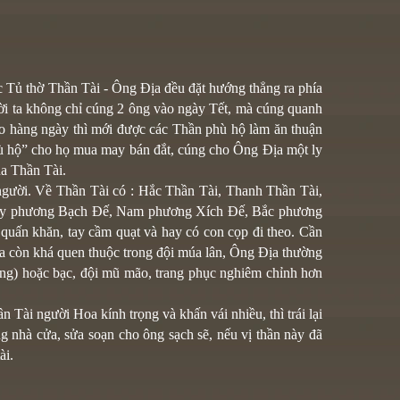
ợc Tủ thờ Thần Tài - Ông Địa đều đặt hướng thẳng ra phía
ười ta không chỉ cúng 2 ông vào ngày Tết, mà cúng quanh
đáo hàng ngày thì mới được các Thần phù hộ làm ăn thuận
hù hộ” cho họ mua may bán đắt, cúng cho Ông Địa một ly
ủa Thần Tài.
 người. Về Thần Tài có : Hắc Thần Tài, Thanh Thần Tài,
 Tây phương Bạch Đế, Nam phương Xích Đế, Bắc phương
quấn khăn, tay cầm quạt và hay có con cọp đi theo. Cần
a còn khá quen thuộc trong đội múa lân, Ông Địa thường
ượng) hoặc bạc, đội mũ mão, trang phục nghiêm chỉnh hơn
 Tài người Hoa kính trọng và khấn vái nhiều, thì trái lại
g nhà cửa, sửa soạn cho ông sạch sẽ, nếu vị thần này đã
ài.