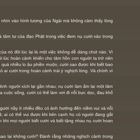
ai nhìn vào hình tượng của Ngài mà không cảm thấy lòng
à tâm tư của đạo Phật trong việc đem nụ cười vào trong
a nó đôi lúc lại là một việc không dễ dàng chút nào. Vì
đôi lúc hoàn cảnh khiến cho tâm hồn con người ta trở nên
 quá nhiều lo âu phiền muộn, cười sao được khi biết bao
 ai cười trong hoàn cảnh trái ý nghịch lòng. Và chính vì
tình người xích lại gần nhau; nụ cười làm ấm lại một tâm
 cuộc sống, cười có thể làm vơi đi nỗi bực dọc, đau khổ
người nầy ít nhiều đều có ảnh hưởng đến niềm vui và nỗi
; ai có thể vui được khi bên cạnh họ có người đang gắt
 khi mọi người biết cười và biết tặng nhau nụ cười hoan
 sao lại không cười? Đành rằng những nghịch cảnh trong