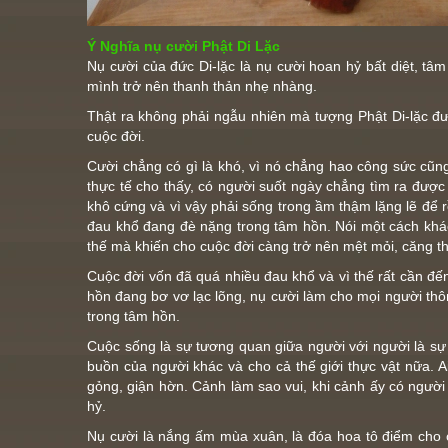
Ý Nghĩa nụ cười Phật Di Lặc
Nụ cười của đức Di-lặc là nụ cười hoan hỷ bất diệt, t
mình trở nên thanh thản nhẹ nhàng.
Thật ra không phải ngẫu nhiên mà tượng
Phật Di-lặc
đượ
cuộc đời.
Cười chẳng có gì là khó, vì nó chẳng hao công sức cũng
thực tế cho thấy, có người suốt ngày chẳng tìm ra được 
khô cứng và vì vậy phải sống trong ầm thậm lặng lẽ để 
đau khổ đang đè nặng trong tâm hồn. Nói một cách khác, 
thế mà khiến cho cuộc đời càng trở nên mệt mỏi, căng th
Cuộc đời vốn đã quá nhiều đau khổ và vì thế rất cần đến
hồn đang bơ vơ lạc lõng, nụ cười làm cho mọi người thô
trong tâm hồn.
Cuộc sống là sự tương quan giữa người với người là sự 
buồn của người khác và cho cả thế giới thực vật nữa. 
gỏng, giận hờn. Cảnh làm sao vui, khi cảnh ấy có người
hỷ.
Nụ cười là nắng ấm mùa xuân, là đóa hoa tô điểm cho c