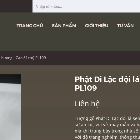
TRANG CHỦ
SẢN PHẨM
GIỚI THIỆU
TƯ VẤN
Gỗ hương - Cao 81cm) PL109
Phật Di Lặc đội l
PL109
Liên hệ
Tượng gỗ Phật Di Lặc đội lá se
sự an lạc, vui vẻ, may mắn và 
mà khi trưng bày trong nhà sẽ 
Với độ trang nghiêm, thông thư