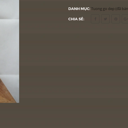
DANH MỤC:
Tuong go dep (đã bán
CHIA SẺ: