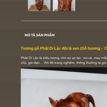
MÔ TẢ SẢN PHẨM
Tượng gỗ Phật Di Lặc đội lá sen (Gỗ hương - 
Phật Di Lặc là biểu tượng cho sự an lạc, vui vẻ, may mắ
chủ, gia đạo… Với độ trang nghiêm, thông thường ta gọi 