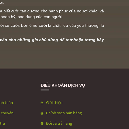
ời.
 ta biết cười tán dương cho hạnh phúc của người khác, và
ồn hoan hỷ, bao dung của con người.
i cụ cười. Bởi lẽ nụ cười là chất liệu của yêu thương, là
y mắn cho những gia chủ dùng để thờ hoặc trưng bày
ĐIỀU KHOẢN DỊCH VỤ
nh toán
Giới thiệu
n chuyển
Chính sách bán hàng
trả
Đổi và trả hàng