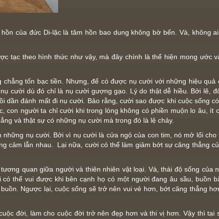
âm hồn của đức Di-lặc là tâm hồn bao dung không bờ bến. Và, không 
c tạc theo hình thức như vậy, mà đây chính là thể hiện mong ước v
 chẳng tốn bạc tiền. Nhưng, để có được nụ cười với những hiệu quả củ
nụ cười dù đó chỉ là nụ cười gượng gạo. Lý do thật dễ hiều. Bởi lẽ, 
rồi dần đánh mất đi nụ cười. Bảo rằng, cười sao được khi cuộc sống có
con người ta chỉ cười khi trong lòng không có phiền muộn lo âu, ít có
ẳng và thật sự có những nụ cười mà trong đó là lệ chảy.
 những nụ cười. Bởi vì nụ cười là cửa ngỏ của con tim, nó mở lối cho 
ng cảm lẫn nhau. Lại nữa, cười có thể làm giảm bớt sự căng thẳng của
tương quan giữa người và thiên nhiên vật loại. Và, thái độ sống của 
Ai có thể vui được khi bên cạnh họ có một người đang âu sầu, buồn bã
 buồn. Ngược lại, cuộc sống sẽ trở nên vui vẻ hơn, bớt căng thẳng hơn
uộc đời, làm cho cuộc đời trở nên đẹp hơn và thi vị hơn. Vậy thì tại