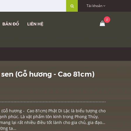
Tài khoản
BẢN ĐỒ
LIÊN HỆ
á sen (Gỗ hương - Cao 81cm)
n (Gỗ hương - Cao 81cm) Phật Di Lặc là biểu tượng cho
hạnh phúc. Là vật phẩm tôn kính trong Phong Thủy,
mang lại rất nhiều điều tốt lành cho gia chủ, gia đạo…
ờng ta...