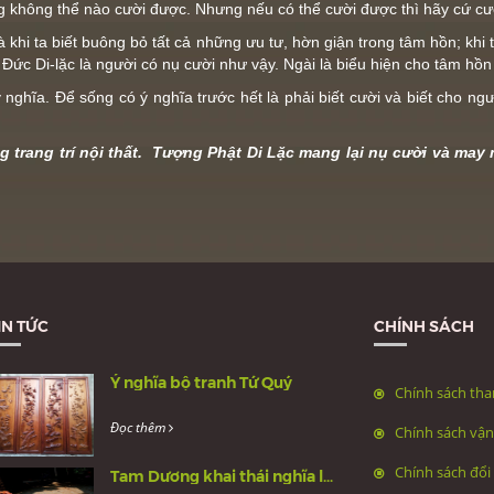
g không thể nào cười được. Nhưng nếu có thể cười được thì hãy cứ cư
khi ta biết buông bỏ tất cả những ưu tư, hờn giận trong tâm hồn; khi
. Đức Di-lặc là người có nụ cười như vậy. Ngài là biểu hiện cho tâm h
ghĩa. Để sống có ý nghĩa trước hết là phải biết cười và biết cho ngườ
ng trang trí nội thất. Tượng Phật Di Lặc mang lại nụ cười và ma
IN TỨC
CHÍNH SÁCH
Ý nghĩa bộ tranh Tứ Quý
Chính sách tha
Đọc thêm
Chính sách vậ
Chính sách đổi 
Tam Dương khai thái nghĩa là gì