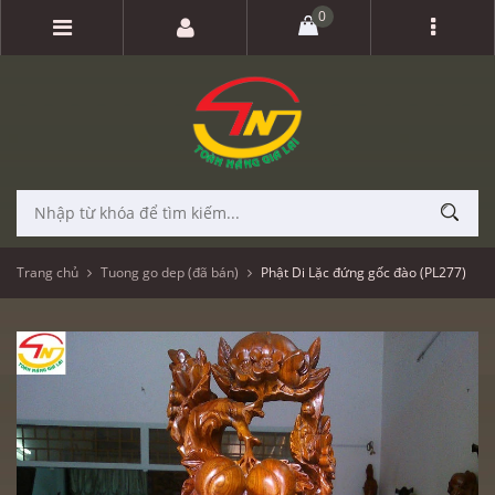
0
Trang chủ
Tuong go dep (đã bán)
Phật Di Lặc đứng gốc đào (PL277)