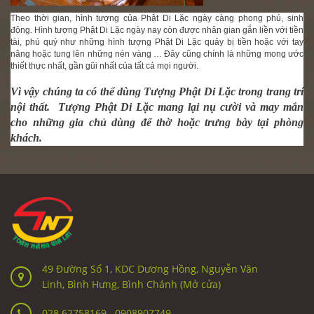
Theo thời gian, hình tượng của Phật Di Lặc ngày càng phong phú, sinh
động. Hình tượng
Phật Di Lặc
ngày nay còn được nhân gian gắn liền với tiền
tài, phú quý như những hình tượng
Phật Di Lặc
quảy bị tiền hoặc với tay
nâng hoặc tung lên những nén vàng … Đây cũng chính là những mong ước
thiết thực nhất, gần gũi nhất của tất cả mọi người.
Vì vậy chúng ta có thể dùng Tượng Phật Di Lặc trong trang trí
nội thất.
Tượng Phật
Di Lặc mang lại nụ cười và may mắn
cho những gia chủ dùng để thờ hoặc trưng bày tại phòng
khách.
49 Đường Số 1, KDC Dương Hồng, Nguyễn Văn
Linh, Bình Hưng, Bình Chánh (Mở cửa)
028.62758169
-
0908907749