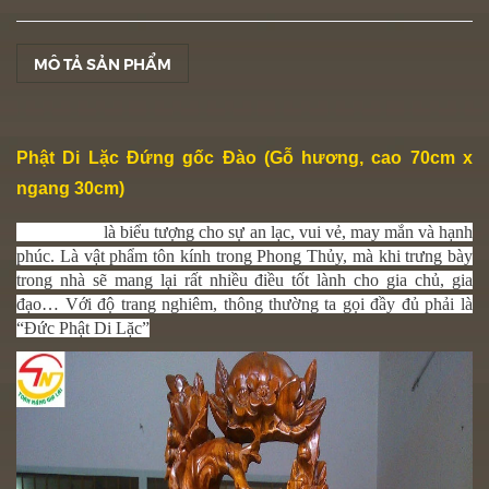
MÔ TẢ SẢN PHẨM
Phật Di Lặc Đứng gốc Đào (Gỗ hương, cao 70cm x
ngang 30cm)
Phật Di Lặc
là biểu tượng cho sự an lạc, vui vẻ, may mắn và hạnh
phúc. Là vật phẩm tôn kính trong Phong Thủy, mà khi trưng bày
trong nhà sẽ mang lại rất nhiều điều tốt lành cho gia chủ, gia
đạo… Với độ trang nghiêm, thông thường ta gọi đầy đủ phải là
“Đức Phật Di Lặc”