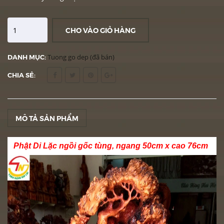
CHO VÀO GIỎ HÀNG
DANH MỤC:
Tuong go dep (đã bán)
CHIA SẺ:
MÔ TẢ SẢN PHẨM
Phật Di Lặc ngồi gốc tùng, ngang 50cm x cao 76cm