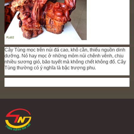
Cây Tùng mọc trên núi đá cao, khô cằn, thiếu nguồn dinh
dưỡng. Nó hay mọc ở những mỏm núi chênh vênh, chịu
nhiều sương gió, bão tuyết mà không chết không đổ. Cây
Tùng thường có ý nghĩa là bậc trượng phu.