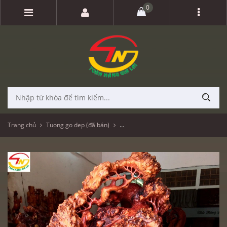
0
Trang chủ
Tuong go dep (đã bán)
Phật Di Lặc gỗ nu ngồi gốc tùng (PL60