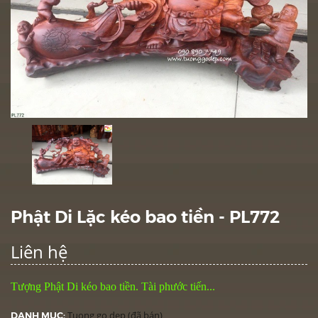
Phật Di Lặc kéo bao tiền - PL772
Liên hệ
Tượng Phật Di kéo bao tiền. Tài phước tiến...
DANH MỤC:
Tuong go dep (đã bán)