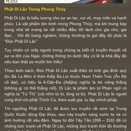
Phật Di Lặc Trong Phong Thủy
Phật Di Lặc
là biểu tượng cho sự an lạc, vui vẻ, may mắn và hạnh
phúc. Là vật phẩm tôn kính trong Phong Thủy, mà khi trưng bày
trong nhà sẽ mang lại rất nhiều điều tốt lành cho gia chủ, gia
đạo… Với độ trang nghiêm, thông thường ta gọi đầy đủ phải là
“
Đức Phật Di Lặc
”
Tuy nhiên có mấy người trong chúng ta biết rõ truyền thuyết về
sự ra đời của Ngài, những thông tin dưới đây có lẽ là khá đầy đủ
nếu bạn thật sự muốn tìm hiểu!
Theo kinh sách, Đức
Phật
Di Lặc xuất thân từ một gia đình quý
tộc Bà La Môn ở thôn Kiếp Ba Lợi thuộc Nam Thiên Trúc (Ấn Độ
cổ đại), có hiệu là A-Dật–Đa (Adijita) nghĩa là bô năng thắng
(không gì có thể thắng nổi). Di Lặc là phiên âm từ Phạn ngữ có
nghĩa là “Từ Thị” (cái nhìn từ bi, lòng từ bi). Phật Di Lặc là người
cùng thời với phật Thích Ca, theo xuất gia, tu tập chính pháp.
Tín ngưỡng Phật Di Lặc đã được lưu truyền rất sớm tại Trung
Quốc thuộc dòng Đại thừa, sau này truyền sang nước ta và có
ảnh hưởng rất sâu đậm. Ngay từ đời Tây Tần (265 – 316) đã có
những bức tranh vẽ Phật Di Lặc, những bức tranh thời đó thường