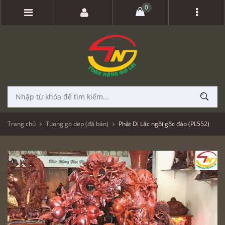
0
Trang chủ
Tuong go dep (đã bán)
Phật Di Lặc ngồi gốc đào (PL552)