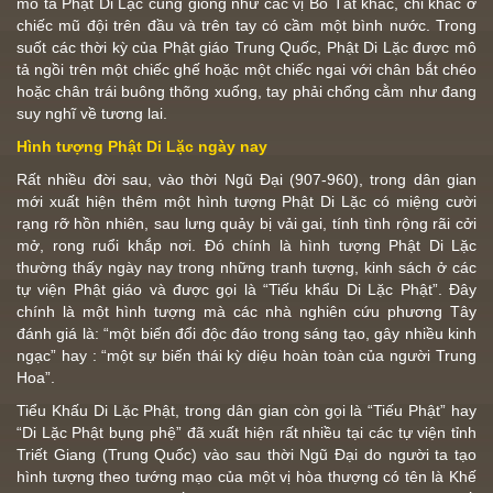
mô tả Phật Di Lặc cũng giống như các vị Bồ Tát khác, chỉ khác ở
chiếc mũ đội trên đầu và trên tay có cầm một bình nước. Trong
suốt các thời kỳ của Phật giáo Trung Quốc, Phật Di Lặc được mô
tả ngồi trên một chiếc ghế hoặc một chiếc ngai với chân bắt chéo
hoặc chân trái buông thõng xuống, tay phải chống cằm như đang
suy nghĩ về tương lai.
Hình tượng Phật Di Lặc ngày nay
Rất nhiều đời sau, vào thời Ngũ Đại (907-960), trong dân gian
mới xuất hiện thêm một hình tượng Phật Di Lặc có miệng cười
rạng rỡ hồn nhiên, sau lưng quảy bị vải gai, tính tình rộng rãi cởi
mở, rong ruổi khắp nơi. Đó chính là hình tượng Phật Di Lặc
thường thấy ngày nay trong những tranh tượng, kinh sách ở các
tự viện Phật giáo và được gọi là “Tiếu khẩu Di Lặc Phật”. Đây
chính là một hình tượng mà các nhà nghiên cứu phương Tây
đánh giá là: “một biến đổi độc đáo trong sáng tạo, gây nhiều kinh
ngạc” hay : “một sự biến thái kỳ diệu hoàn toàn của người Trung
Hoa”.
Tiểu Khấu Di Lặc Phật, trong dân gian còn gọi là “Tiếu Phật” hay
“Di Lặc Phật bụng phệ” đã xuất hiện rất nhiều tại các tự viện tỉnh
Triết Giang (Trung Quốc) vào sau thời Ngũ Đại do người ta tạo
hình tượng theo tướng mạo của một vị hòa thượng có tên là Khế