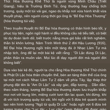
Thử. Hòa thượng Khế Thử là người vùng Minh Châu (Triết
Giang), hiệu là Trường Đinh Tử, ông thường hay chống tích
trượng, quảy một túi vải gai, ngao du khắp nơi vừa hành khất vừa
thuyết pháp, nên người cùng thời gọi ông là “Bố Đại Hòa Thượng”
(hòa thượng túi vải).
Theo truyền thuyết thì Bố Đại hòa thượng có thân hình béo tốt, y
phục tùy tiện, ngôn ngữ hành vi đều không câu nệ tiểu tiết, có biệt
tài dự đoán lành dữ, biết trước nắng mưa gió bão rất linh nghiệm,
thần bí khôn lường. Năm Trinh Minh thứ 2 đời Hậu Lương (916),
Bố Đại hòa thượng ngồi trên một tảng đá ở Nhạc Lâm Tự mà
nhập tịch, ông để lại một bài kệ viết rằng : “
Di Lặc
đúng Di Lặc,
phân thân ra muôn vàn. Mọi lúc đi dạy người đời mà người đời
không biết”.
Dựa vào bài kệ đó, người ta cho rằng Hòa thượng Khế Thử chính
là
Phật Di Lặc
hóa thân chuyển thế, bèn an táng thân thể của ông
tại một nơi cách Nhạc Lâm Tự 2 dặm về phía Tây, lập tháp thờ
phụng đặt tên là “Am Di Lặc” và xây gác, đắp tượng… Dần dần,
theo năm tháng, tượng B
ố Đại hòa
thượng được lưu truyền khắp
mọi nơi với bụng lớn, miệng cười tươi tắn lạc quan, khi đứng, khi
đi với tích trượng quảy túi vải, khi ngồi với 5 đứa trẻ quanh mình
tạo nên hình tượng “Ngũ tử quấy Di Lặc” hoặc ngồi với 6 đứa trẻ
tượng trưng cho “
Lục tặc - Lục căn
”
(xem thêm)
đã được giáo