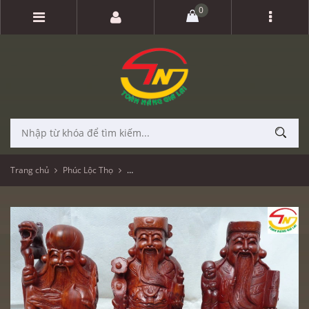
0
Trang chủ
Phúc Lộc Thọ
Phúc Lộc Thọ (Gỗ hương, cao 40cm - PTL111)