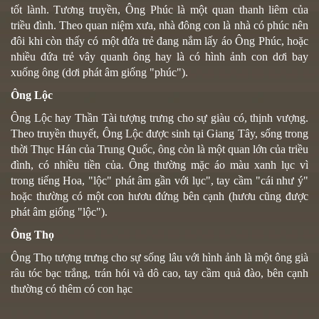
tốt lành. Tương truyền, Ông
Phúc
là một quan thanh liêm của
triều đình. Theo quan niệm xưa, nhà đông con là nhà có phúc nên
đôi khi còn thấy có một đứa trẻ đang nắm lấy áo Ông Phúc, hoặc
nhiều đứa trẻ vây quanh ông hay là có hình ảnh con dơi bay
xuống ông (dơi phát âm giống "phúc").
Ông Lộc
Ông Lộc
hay Thần Tài tượng trưng cho sự giàu có, thịnh vượng.
Theo truyền thuyết, Ông Lộc được sinh tại Giang Tây, sống trong
thời Thục Hán của Trung Quốc, ông còn là một quan lớn của triều
đình, có nhiều tiền của. Ông thường mặc áo màu xanh lục vì
trong tiếng Hoa, "lộc" phát âm gần với lục", tay cầm "cái như ý"
hoặc thường có một con hươu đứng bên cạnh (hươu cũng được
phát âm giống "lộc").
Ông Thọ
Ông Thọ tượng trưng cho sự sống lâu với hình ảnh là một ông già
râu tóc bạc trắng, trán hói và dô cao, tay cầm quả đào, bên cạnh
thường có thêm có con hạc