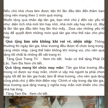
kiện quan trọng. Trong những dịp này, bạn bè, người thân và
những người có quan hệ đều đến tặng quà chúc mừng
.
Nếu chủ nhà chưa làm được tiệc thì lần đầu tiên đến thăm bạn
cũng nên mang theo 1
món quà mừng.
Muốn
tặng quà
nhân dịp
tân gia
, bạn nhớ chú ý đến các yếu tố
như: diện tích nhà mới lớn hay nhỏ, nhà mới xây hay nhà cũ, đây
là lần tân gia đầu tiên hay lần thứ mấy....Dựa vào những yếu tố
này để quyết định những món
quà tân gia
như thế nào cho phù
hợp
Quà tặng
làm nên không khí vui vẻ, nhộn nhịp
: Thông
thường thì
ngày tân gia
, khai trương đều được tổ chức long trọng,
càng nhộn nhịp, càng thể hiện không khí mừng vui, cho nên quà
tặng tốt nhất là những đồ vật trang trí.
- Tặng Quà Trang Trí :
Xem chi tiết..
hoặc có thể tặng Phật Di
Lặc, Tam Đa
Xem chi tiết..
Quà tặng
mang lời chúc may mắn:
Tân gia khai trương
đều
mong có được sự may mắn, chính vì vậy mà người ta phải chọn
ngày tốt để ăn
tân gia
hoặc làm lễ khai trương, cho nên
quà tặng
cũng phải chú ý đến thời điểm này. Chính vì vậy trong dịp
tân gia
,
khai trương quà tặng mang ý nghĩa may mắn mới khiến cho chủ
nhà hài lòng.
- Tặng Tam Đa :
Xem chi tiết..