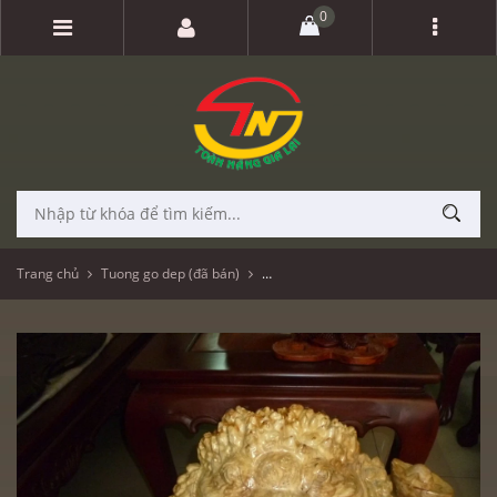
0
Trang chủ
Tuong go dep (đã bán)
Thiềm thừ - Cóc vàng; Gỗ Nu nghiến 