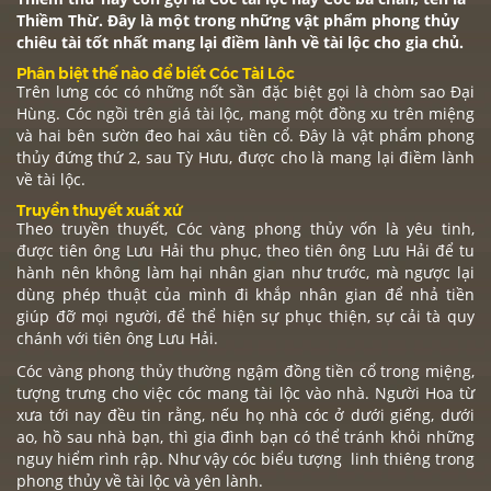
Thiềm Thừ. Đây là một trong những vật phẩm phong thủy
chiêu tài tốt nhất mang lại điềm lành về tài lộc cho gia chủ.
Phân biệt thế nào để biết Cóc Tài Lộc
Trên lưng cóc có những nốt sần đặc biệt gọi là chòm sao Đại
Hùng. Cóc ngồi trên giá tài lộc, mang một đồng xu trên miệng
và hai bên sườn đeo hai xâu tiền cổ. Đây là vật phẩm phong
thủy đứng thứ 2, sau
Tỳ Hưu
, được cho là mang lại điềm lành
về tài lộc.
Truyền thuyết xuất xứ
Theo truyền thuyết,
Cóc vàng
phong thủy vốn là yêu tinh,
được tiên ông Lưu Hải thu phục, theo tiên ông Lưu Hải để tu
hành nên không làm hại nhân gian như trước, mà ngược lại
dùng phép thuật của mình đi khắp nhân gian để nhả tiền
giúp đỡ mọi người, để thể hiện sự phục thiện, sự cải tà quy
chánh với tiên ông Lưu Hải.
Cóc vàng
phong thủy thường ngậm đồng tiền cổ trong miệng,
tượng trưng cho việc cóc mang tài lộc vào nhà. Người Hoa từ
xưa tới nay đều tin rằng, nếu họ nhà cóc ở dưới giếng, dưới
ao, hồ sau nhà bạn, thì gia đình bạn có thể tránh khỏi những
nguy hiểm rình rập. Như vậy cóc biểu tượng linh thiêng trong
phong thủy về tài lộc và yên lành.