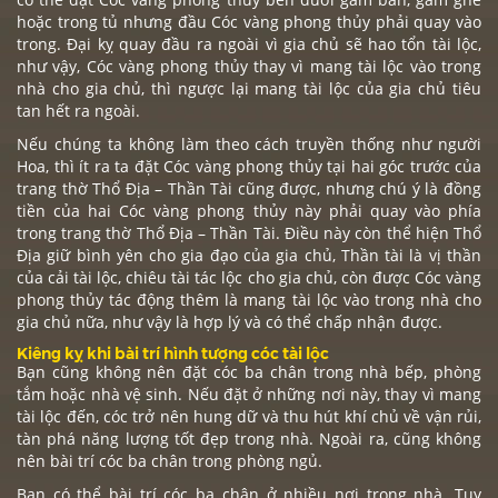
hoặc trong tủ nhưng đầu Cóc vàng phong thủy phải quay vào
trong. Đại kỵ quay đầu ra ngoài vì gia chủ sẽ hao tổn tài lộc,
như vậy, Cóc vàng phong thủy thay vì mang tài lộc vào trong
nhà cho gia chủ, thì ngược lại mang tài lộc của gia chủ tiêu
tan hết ra ngoài.
Nếu chúng ta không làm theo cách truyền thống như người
Hoa, thì ít ra ta đặt Cóc vàng phong thủy tại hai góc trước của
trang thờ
Thổ Địa – Thần Tài
cũng được, nhưng chú ý là đồng
tiền của hai Cóc vàng phong thủy này phải quay vào phía
trong trang thờ Thổ Địa – Thần Tài. Điều này còn thể hiện Thổ
Địa giữ bình yên cho gia đạo của gia chủ, Thần tài là vị thần
của cải tài lộc, chiêu tài tác lộc cho gia chủ, còn được Cóc vàng
phong thủy tác động thêm là mang tài lộc vào trong nhà cho
gia chủ nữa, như vậy là hợp lý và có thể chấp nhận được.
Kiêng kỵ khi bài trí hình tượng cóc tài lộc
Bạn cũng không nên đặt cóc ba chân trong nhà bếp, phòng
tắm hoặc nhà vệ sinh. Nếu đặt ở những nơi này, thay vì mang
tài lộc đến, cóc trở nên hung dữ và thu hút khí chủ về vận rủi,
tàn phá năng lượng tốt đẹp trong nhà. Ngoài ra, cũng không
nên bài trí cóc ba chân trong phòng ngủ.
Bạn có thể bài trí cóc ba chân ở nhiều nơi trong nhà. Tuy