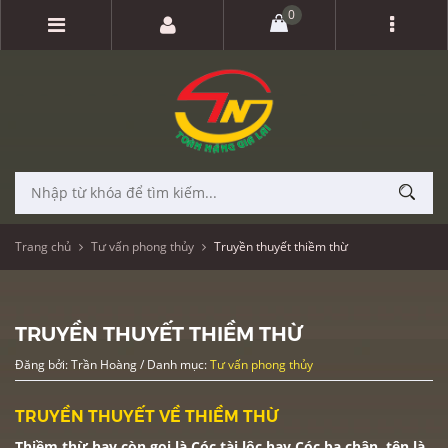
0
Trang chủ
Tư vấn phong thủy
Truyền thuyết thiềm thừ
TRUYỀN THUYẾT THIỀM THỪ
Đăng bởi: Trần Hoàng / Danh mục:
Tư vấn phong thủy
TRUYỀN THUYẾT VỀ THIỀM THỪ
Thiềm thừ hay còn gọi là Cóc tài lộc hay Cóc ba chân, tên là