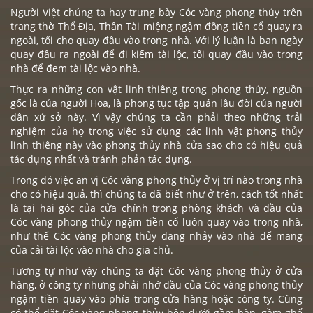
Người Việt chúng ta hay trưng bày
Cóc vàng
phong thủy trên
trang thờ
Thổ Địa, Thần Tà
i miệng ngậm đồng tiền cổ quay ra
ngoài, tối cho quay đầu vào trong nhà. Với lý luận là ban ngày
quay đầu ra ngoài để đi kiếm tài lộc, tối quay đầu vào trong
nhà để đem tài lộc vào nhà.
Thực ra những con vật linh thiêng trong phong thủy, nguồn
gốc là của người Hoa, là phong tục tập quán lâu đời của người
dân xứ sở này. Vì vậy chúng ta cần phải theo những trải
nghiệm của họ trong việc sử dụng các linh vật phong thủy
linh thiêng này vào phong thủy nhà cửa sao cho có hiệu quả
tác dụng nhất và tránh phản tác dụng.
Trong đó việc an vị Cóc vàng phong thủy ở vị trí nào trong nhà
cho có hiệu quả, thì chúng ta đã biết như ở trên, cách tốt nhất
là tại hai góc của cửa chính trong phòng khách và đầu của
Cóc vàng phong thủy ngậm tiền cổ luôn quay vào trong nhà,
như thể Cóc vàng phong thủy đang nhảy vào nhà để mang
của cải tài lộc vào nhà cho gia chủ.
Tương tự như vậy chúng ta đặt Cóc vàng phong thủy ở cửa
hàng, ở công ty nhưng phải nhớ đầu của Cóc vàng phong thủy
ngậm tiền quay vào phía trong cửa hàng hoặc công ty. Cũng
có thể đặt Cóc vàng phong thủy bên dưới gầm bàn, gầm ghế