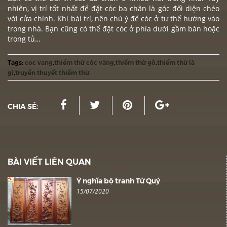
nhiên, vị trí tốt nhất để đặt cóc ba chân là góc đối diện chéo
với cửa chính. Khi bài trí, nên chú ý để cóc ở tư thế hướng vào
trong nhà. Bạn cũng có thể đặt cóc ở phía dưới gầm bàn hoặc
trong tủ…
Tags:
coc vang
,
thiềm thừ cóc vàng
,
thiềm thừ gỗ
,
thiềm thừ là
gì
,
truyền thuyết thiềm thừ
CHIA SẺ:
BÀI VIẾT LIÊN QUAN
Ý nghĩa bộ tranh Tứ Quý
15/07/2020