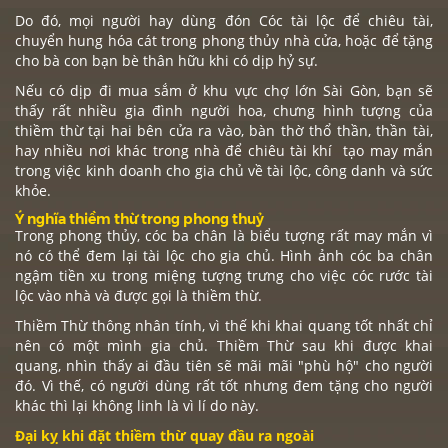
Do đó, mọi người hay dùng đón
Cóc
tài lộc để chiêu tài,
chuyển hung hóa cát trong phong thủy nhà cửa, hoặc để tặng
cho bà con bạn bè thân hữu khi có dịp hỷ sự.
Nếu có dịp đi mua sắm ở khu vực chợ lớn Sài Gòn, bạn sẽ
thấy rất nhiều gia đình người hoa, chưng hình tượng của
thiềm thừ tại hai bên cửa ra vào, bàn thờ thổ thần, thần tài,
hay nhiều nơi khác trong nhà để chiêu tài khí tạo may mắn
trong việc kinh doanh cho gia chủ về tài lộc, công danh và sức
khỏe.
Ý nghĩa thiềm thừ trong phong thuỷ
Trong phong thủy,
cóc ba chân
là biểu tượng rất may mắn vì
nó có thể đem lại tài lộc cho gia chủ. Hình ảnh cóc ba chân
ngậm tiền xu trong miệng tượng trưng cho việc cóc rước tài
lộc vào nhà và được gọi là thiềm thừ.
Thiềm Thừ thông nhân tính, vì thế khi khai quang tốt nhất chỉ
nên có một mình gia chủ. Thiềm Thừ sau khi được khai
quang, nhìn thấy ai đầu tiên sẽ mãi mãi "phù hộ" cho người
đó. Vì thế, có người dùng rất tốt nhưng đem tặng cho người
khác thì lại không linh là vì lí do này.
Đại kỵ khi đặt thiềm thừ quay đầu ra ngoài