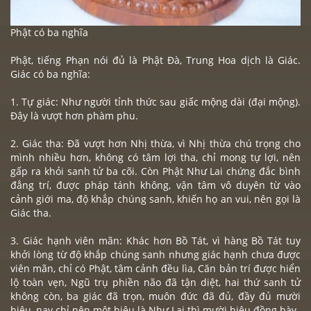
Phật có ba nghĩa
Phật, tiếng Phạn nói đủ là Phật Đà, Trung Hoa dịch là Giác.
Giác có ba nghĩa:
1. Tự giác: Như người tỉnh thức sau giấc mộng dài (đại mộng).
Đây là vượt hơn phàm phu.
2. Giác tha: Đã vượt hơn Nhị thừa, vì Nhị thừa chú trọng cho
mình nhiều hơn, không có tâm lợi tha, chỉ mong tự lợi, nên
gấp ra khỏi sanh tử ba cõi. Còn Phật Như Lai chứng đắc bình
đẳng trí, được pháp tánh không, vận tâm vô duyên từ vào
cảnh giới ma, độ khắp chúng sanh, khiến họ an vui, nên gọi là
Giác tha.
3. Giác hạnh viên mãn: Khác hơn Bồ Tát, vì hàng Bồ Tát tuy
khởi lòng từ độ khắp chúng sanh nhưng giác hạnh chưa được
viên mãn, chỉ có Phật, tâm cảnh đều lìa, Căn bản trí được hiển
lộ toàn vẹn, Ngũ trụ phiền não đã tận diệt, hai thứ sanh tử
không còn, ba giác đã trọn, muôn đức đã đủ, đầy đủ mười
hiệu, nay chỉ nên một hiệu là Như Lai thì mười hiệu đồng bày.