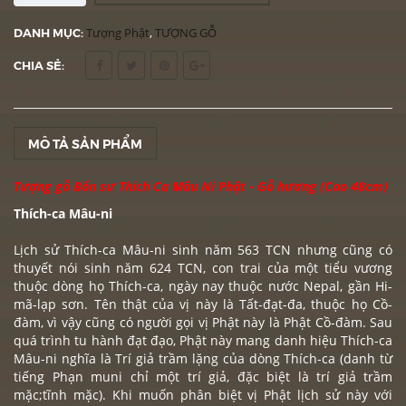
DANH MỤC:
Tượng Phật
,
TƯỢNG GỖ
CHIA SẺ:
MÔ TẢ SẢN PHẨM
Tượng gỗ Bổn sư Thích Ca Mâu Ni Phật - Gỗ hương (Cao 48cm)
Thích-ca Mâu-ni
Lịch sử
Thích-ca
Mâu-ni sinh năm 563 TCN nhưng cũng có
thuyết nói sinh năm 624 TCN, con trai của một tiểu vương
thuộc dòng họ Thích-ca, ngày nay thuộc nước Nepal, gần Hi-
mã-lạp sơn. Tên thật của vị này là Tất-đạt-đa, thuộc họ Cồ-
đàm, vì vậy cũng có người gọi vị Phật này là Phật Cồ-đàm. Sau
quá trình tu hành đạt đạo, Phật này mang danh hiệu Thích-ca
Mâu-ni nghĩa là Trí giả trầm lặng của dòng Thích-ca (danh từ
tiếng Phạn muni chỉ một trí giả, đặc biệt là trí giả trầm
mặc;tĩnh mặc). Khi muốn phân biệt vị Phật lịch sử này với