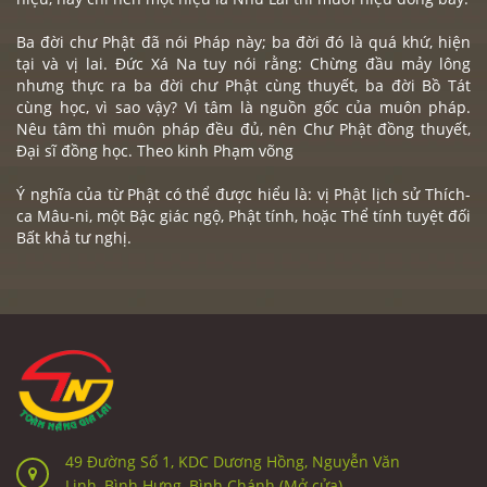
Ba đời chư Phật đã nói Pháp này; ba đời đó là quá khứ, hiện
tại và vị lai.
Đức Xá Na
tuy nói rằng: Chừng đầu mảy lông
nhưng thực ra ba đời chư Phật cùng thuyết, ba đời Bồ Tát
cùng học, vì sao vậy? Vì tâm là nguồn gốc của muôn pháp.
Nêu tâm thì muôn pháp đều đủ, nên Chư Phật đồng thuyết,
Đại sĩ đồng học. Theo kinh Phạm võng
Ý nghĩa của từ Phật có thể được hiểu là: vị Phật lịch sử
Thích-
ca
Mâu-ni, một Bậc giác ngộ, Phật tính, hoặc Thể tính tuyệt đối
Bất khả tư nghị.
49 Đường Số 1, KDC Dương Hồng, Nguyễn Văn
Linh, Bình Hưng, Bình Chánh (Mở cửa)