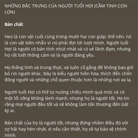
NHỮNG ĐẶC TRƯNG CỦA NGƯỜI TUỔI HỢI (CẦM TINH CON
LỢN)
Bản chất
Heo
là con vật cuối cùng trong mười hai con giáp, thế nên, nó
là con vật kiên nhẫn vì nó phải đợi tới lượt mình. Người tuổi
Hợi là người có bản tính nhút nhát và có vẻ lãnh đạm, nhưng
họ rất biết thông cảm và là người đáng yêu.
Họ thẳng tính và trung thực, và luôn cố gắng để không bao giờ
bỏ rơi người khác. Đây là kiểu người hiền hòa, thích đến chốn
đông người và những chỗ quen thuộc hơn là những nơi xa lạ.
Người tuổi Hợi có thể tự nuông chiều mình quá mức và có
một lối sống không lành mạnh, nhưng họ là người tốt. Họ tin
rằng mọi người đều tốt và sẽ không làm tổn thương đến bất
kỳ ai.
Bản chất của họ là người tốt, nhưng đừng nhầm điều đó với
sợ hãi hay hèn nhát, vì nếu cần thiết, họ sẽ tự bảo vệ chính
mình.