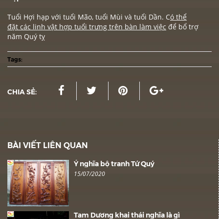
Tuổi Hợi hạp với tuổi
Mão
, tuổi Mùi và tuổi Dần.
C
ó thể
đặt các linh vật hợp tuổi trưng trên bàn làm việc
để bổ trợ
năm Quý tỵ
Tags:
CHIA SẺ:
BÀI VIẾT LIÊN QUAN
Ý nghĩa bộ tranh Tứ Quý
15/07/2020
Tam Dương khai thái nghĩa là gì